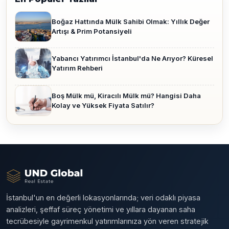
Boğaz Hattında Mülk Sahibi Olmak: Yıllık Değer
Artışı & Prim Potansiyeli
Yabancı Yatırımcı İstanbul'da Ne Arıyor? Küresel
Yatırım Rehberi
Boş Mülk mü, Kiracılı Mülk mü? Hangisi Daha
Kolay ve Yüksek Fiyata Satılır?
İstanbul'un en değerli lokasyonlarında; veri odaklı piyasa
analizleri, şeffaf süreç yönetimi ve yıllara dayanan saha
tecrübesiyle gayrimenkul yatırımlarınıza yön veren stratejik