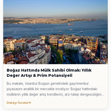
keşfedin.
Boğaz Hattında Mülk Sahibi Olmak: Yıllık
Değer Artışı & Prim Potansiyeli
Bu makale, İstanbul Boğazı genelindeki gayrimenkul
piyasasını analitik bir mercekle inceliyor. Boğaz hattındaki
mülklerin yıllık değer artış trendlerini, arz-talep dengesizliğinin
getirdiği prim potansiyelini ve bu benzersiz lokasyonun
Detayı İncele
küresel yatırımcılar için neden güvenli bir liman olduğunu
verilerle açıklıyor.