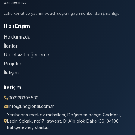
partneriniz.
Lüks konut ve yatırım odaklı seçkin gayrimenkul danışmanlığı.
Hızlı Erişim
Hakkımızda
İlanlar
Ücretsiz Değerleme
Projeler
İletişim
İletişim
902128305530
info@undglobal.com.tr
Yenibosna merkez mahallesi, Değirmen bahçe Caddesi,
Ladin Sokak, no:17 İstwest, D: A1b blok Daire :36, 34100
Bahçelievler/İstanbul