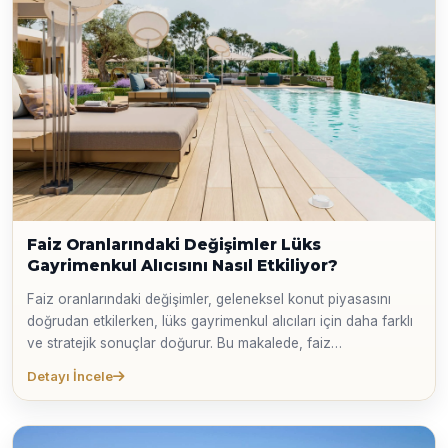
Faiz Oranlarındaki Değişimler Lüks
Gayrimenkul Alıcısını Nasıl Etkiliyor?
Faiz oranlarındaki değişimler, geleneksel konut piyasasını
doğrudan etkilerken, lüks gayrimenkul alıcıları için daha farklı
ve stratejik sonuçlar doğurur. Bu makalede, faiz
dalgalanmalarının premium emlak segmentindeki fırsatları,
Detayı İncele
nakit gücünün önemini ve alternatif yatırım araçlarıyla olan
ilişkisini detaylı bir şekilde inceliyoruz. Yüksek veya düşük faiz
ortamlarında lüks gayrimenkul yatırımı yapmanın inceliklerini